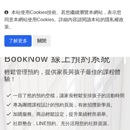
English
中文
本站使用Cookies技術。若您繼續瀏覽本網站，表示您
同意本網站使用Cookies。詳細內容請閱讀本站的隱私權政
策。
了解更多
關閉
專為幼兒活動、才藝教室和語言課程量身打造
BookNow 線上預約系統
輕鬆管理預約，提供家長與孩子最佳的課程體
驗！
一目了然的預約空檔，讓家長輕鬆安排孩子的活動時間
專為團體課程設計的預約頁面，有效招攬新學員。
加購服務、商品輕鬆設定，提升業績輕而易舉。
社群整合，LINE預約、充分活用您的社群資源。